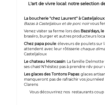
L'art de vivre local: notre selection
La boucherie "chez Laurent" à Casteljaloux
Bazas à Casteljaloux et de porc noir
vous fer
Venez visiter sa ferme lors des
Baza'days, le
braséro, burger et autres producteurs loc
Chez papa poule
: éleveurs de poulets sur
attendent avec leur rôtisserie
chaque dima
Casteljaloux
Le chateau Moncassin
: La famille Delmotte
ses chais! N'hésitez pas à prendre rdv pour vo
Les glaces des Tontons Papas
: glaces artis
manqueront pas de rafraichir vos journées!
Clarens
Vous découvrirez nos restaurants coup d