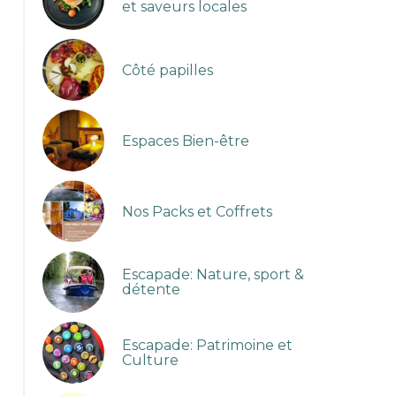
et saveurs locales
Côté papilles
Espaces Bien-être
Nos Packs et Coffrets
Escapade: Nature, sport &
détente
chambre d'hôtes et table d'hôtes gastronomique à Castel
Escapade: Patrimoine et
Garonne, piscine, jacuzzi et spa
Culture