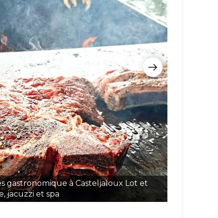
es gastronomique à Casteljaloux Lot et
Gîtes, 
, jacuzzi et spa