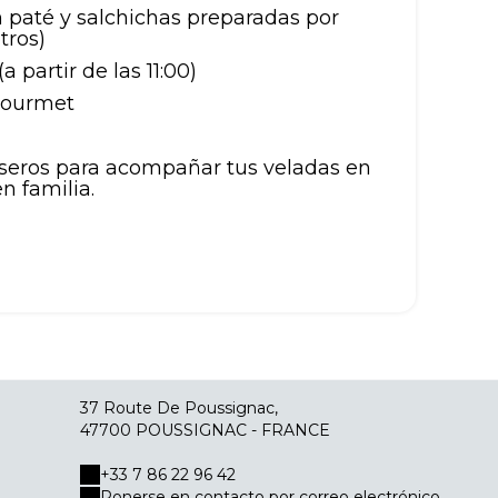
 paté y salchichas preparadas por
tros)
partir de las 11:00)
gourmet
seros para acompañar tus veladas en
n familia.
37 Route De Poussignac,
47700 POUSSIGNAC - FRANCE
+33 7 86 22 96 42
Ponerse en contacto por correo electrónico