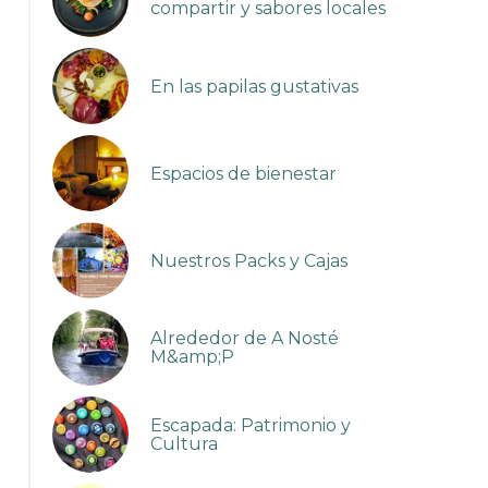
compartir y sabores locales
En las papilas gustativas
Espacios de bienestar
Nuestros Packs y Cajas
Alrededor de A Nosté
M&amp;P
chambre d'hôtes et table d'hôtes gastronomique à Castel
Escapada: Patrimonio y
Garonne, piscine, jacuzzi et spa
Cultura