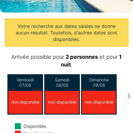
Votre recherche aux dates saisies ne donne
aucun résultat. Toutefois, d'autres dates sont
disponibles.
Arrivée possible pour
2 personnes
et pour
1
nuit
.
Vendredi
Samedi
Dimanche
07/08
08/08
09/08
non disponible
non disponible
non disponible
Lundi
Mardi
Mercredi
Disponible
10/08
11/08
12/08